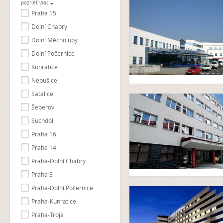
pozrieť viac
Praha 15
Dolní Chabry
Dolní Měcholupy
Dolní Počernice
Kunratice
Nebušice
Satalice
Šeberov
Suchdol
Praha 16
Praha 14
Praha-Dolní Chabry
Praha 3
Praha-Dolní Počernice
Praha-Kunratice
Praha-Troja