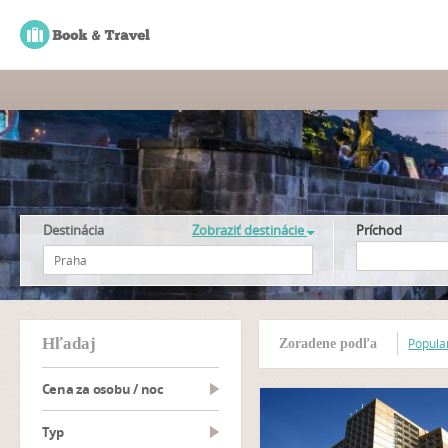
Destinácia
Zobraziť destinácie
Príchod
hľadaj
Popular
Zoradene podľa
Cena za osobu / noc
typ