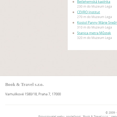
Betlehemská kaplnka
230 m do Muzeum Lega
CEVRO Institut
270 m do Muzeum Lega
Kostol Panny Márie Snežn
310 m do Muzeum Lega
Stanica metra Můstek
320 m do Muzeum Lega
Book & Travel s.r.o.
Varhulíkové 1580/18, Praha 7, 17000
© 2009 -
Provozovatel webu, společnost `Book & Travel s.r.o.` ne