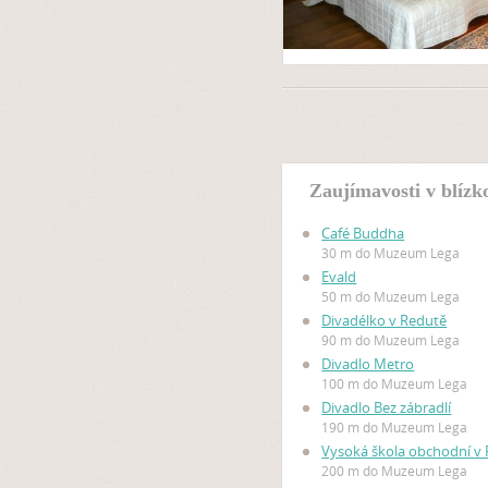
Zaujímavosti v blíz
Café Buddha
30 m do Muzeum Lega
Evald
50 m do Muzeum Lega
Divadélko v Redutě
90 m do Muzeum Lega
Divadlo Metro
100 m do Muzeum Lega
Divadlo Bez zábradlí
190 m do Muzeum Lega
Vysoká škola obchodní v 
200 m do Muzeum Lega