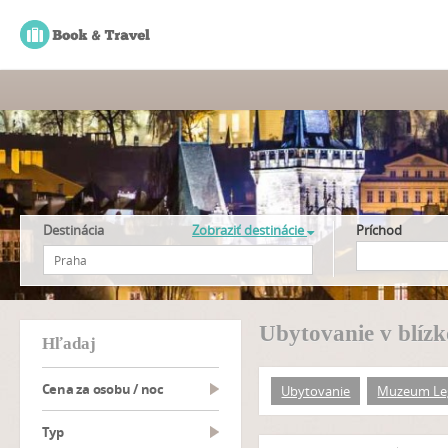
Destinácia
Zobraziť destinácie
Príchod
Ubytovanie v blíz
hľadaj
Cena za osobu / noc
Ubytovanie
Muzeum Le
typ