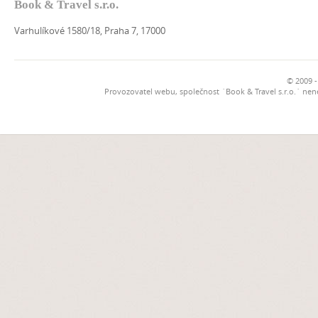
Book & Travel s.r.o.
Varhulíkové 1580/18, Praha 7, 17000
© 2009 -
Provozovatel webu, společnost `Book & Travel s.r.o.` ne