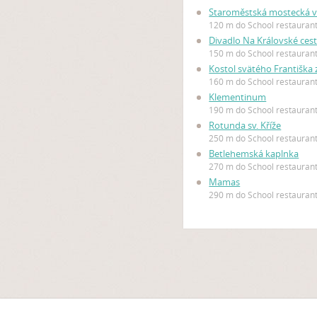
Staroměstská mostecká 
120 m do School restauran
Divadlo Na Královské ces
150 m do School restauran
Kostol svätého Františka z
160 m do School restauran
Klementinum
190 m do School restauran
Rotunda sv. Kříže
250 m do School restauran
Betlehemská kaplnka
270 m do School restauran
Mamas
290 m do School restauran