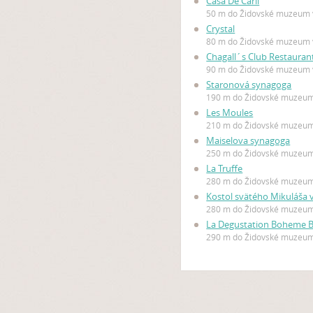
Casa De Carli
50 m do Židovské muzeum 
Crystal
80 m do Židovské muzeum 
Chagall´s Club Restauran
90 m do Židovské muzeum 
Staronová synagoga
190 m do Židovské muzeum
Les Moules
210 m do Židovské muzeum
Maiselova synagoga
250 m do Židovské muzeum
La Truffe
280 m do Židovské muzeum
Kostol svätého Mikuláša 
280 m do Židovské muzeum
La Degustation Boheme 
290 m do Židovské muzeum