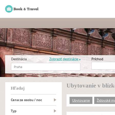
Destinácia
Zobraziť destinácie
Príchod
Ubytovanie v blíz
hľadaj
Cena za osobu / noc
Ubytovanie
Židovské m
typ