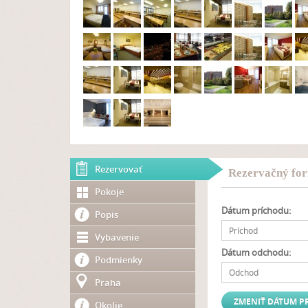
Rezervovať
Rezervačný for
Pokoje
Dátum príchodu:
Popis
Vybavenie
Dátum odchodu:
Podmienky
Praha
Okolie