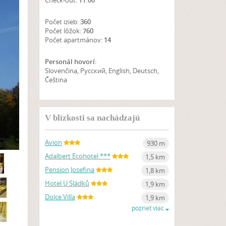
Check-out:
11:00
Počet izieb:
360
Počet lôžok:
760
Počet apartmánov:
14
Personál hovorí:
Slovenčina, Русский, English, Deutsch,
Čeština
POZRIEŤ NA MAPE
V blízkosti sa nachádzajú
Avion
930 m
Adalbert Ecohotel ***
1,5 km
Pension Josefina
1,8 km
Hotel U Sládků
1,9 km
Dolce Villa
1,9 km
pozrieť viac