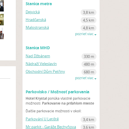
Stanica metra
Dejvická
3,8 km
Hradčanská
4,5 km
Malostranská
4,8 km
pozrieť viac
Stanica MHD
Nad Džbánem
330 m
Nádraží Veleslavín
480 m
Obchodní Dům Petřiny
680 m
pozrieť viac
Parkovisko / Možnosť parkovania
Hotel Krystal
ponúka vlastné parkovacie
možnosti:
Parkovanie na priľahlom mieste
Ďalšie parkovacie možnosti v okolí:
Parkování U Letiště
3,4 km
Mr.parkit - Garáže Bechyňova
3,6 km