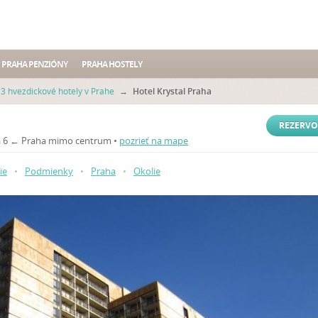
PRAHA PENZIÓNY
PRAHA HOSTELY
3 hvezdickové hotely v Prahe
→
Hotel Krystal Praha
REZERVO
aha 6 ← Praha mimo centrum •
pozrieť na mape
ie
•
Podmienky
•
Praha
•
Okolie