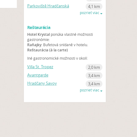
Parkoviště Hradčanská
4,1 km
pozrieť viac
Reštaurácia
Hotel Krystal
ponúka vlastné možnosti
gastronómie:
Raňajky:
Bufetová snídaně v hotelu.
Reštaurácia (à la carte)
Iné gastronomické možnosti v okolí:
Villa St. Tropez
2,0 km
Avantgarde
3,4 km
Hradčany Savoy
3,4 km
pozrieť viac