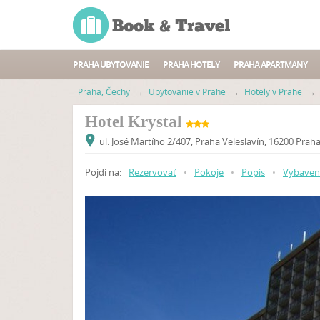
PRAHA UBYTOVANIE
PRAHA HOTELY
PRAHA APARTMANY
Praha, Čechy
→
Ubytovanie v Prahe
→
Hotely v Prahe
→
Hotel Krystal
ul. José Martího 2/407, Praha Veleslavín, 16200 Pr
Pojdi na:
Rezervovať
•
Pokoje
•
Popis
•
Vybaven