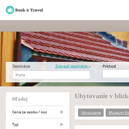
Destinácia
Zobraziť destinácie
Príchod
Ubytovanie v blí
hľadaj
Cena za osobu / noc
Ubytovanie
Muzeum K
typ