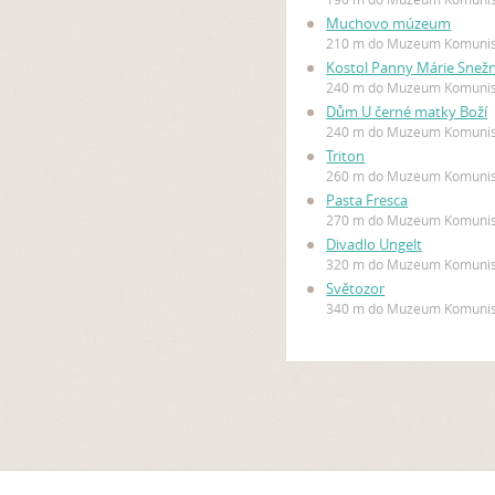
Muchovo múzeum
210 m do Muzeum Komuni
Kostol Panny Márie Snežn
240 m do Muzeum Komuni
Dům U černé matky Boží
240 m do Muzeum Komuni
Triton
260 m do Muzeum Komuni
Pasta Fresca
270 m do Muzeum Komuni
Divadlo Ungelt
320 m do Muzeum Komuni
Světozor
340 m do Muzeum Komuni