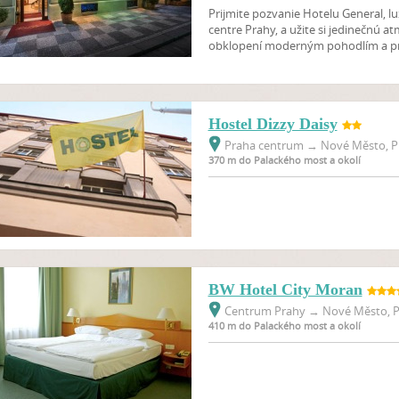
Prijmite pozvanie Hotelu General, 
centre Prahy, a užite si jedinečnú at
obklopení moderným pohodlím a p
Hostel Dizzy Daisy
Praha centrum
→
Nové Město, Pr
370 m do Palackého most a okolí
BW Hotel City Moran
Centrum Prahy
→
Nové Město, P
410 m do Palackého most a okolí