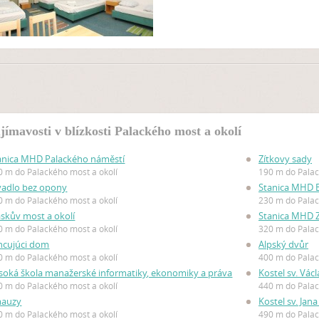
jímavosti v blízkosti Palackého most a okolí
anica MHD Palackého náměstí
Zítkovy sady
0 m do Palackého most a okolí
190 m do Palac
vadlo bez opony
Stanica MHD B
0 m do Palackého most a okolí
230 m do Palac
ráskův most a okolí
Stanica MHD 
0 m do Palackého most a okolí
320 m do Palac
ncujúci dom
Alpský dvůr
0 m do Palackého most a okolí
400 m do Palac
soká škola manažerské informatiky, ekonomiky a práva
Kostel sv. Vác
0 m do Palackého most a okolí
440 m do Palac
auzy
Kostel sv. Jan
0 m do Palackého most a okolí
490 m do Palac