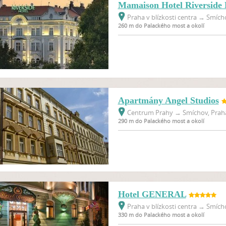
Mamaison Hotel Riverside
Praha v blízkosti centra
→
Smícho
260 m do Palackého most a okolí
Apartmány Angel Studios
Centrum Prahy
→
Smíchov, Praha
290 m do Palackého most a okolí
Hotel GENERAL
Praha v blízkosti centra
→
Smícho
330 m do Palackého most a okolí