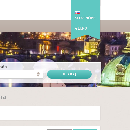
SLOVENČINA
€ EURO
osôb
aha