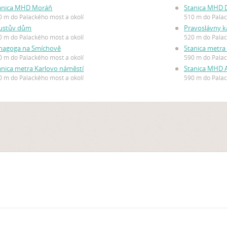
anica MHD Moráň
Stanica MHD D
0 m do Palackého most a okolí
510 m do Palac
ustův dům
Pravoslávny k
0 m do Palackého most a okolí
520 m do Palac
nagoga na Smíchově
Stanica metra
0 m do Palackého most a okolí
590 m do Palac
anica metra Karlovo náměstí
Stanica MHD 
0 m do Palackého most a okolí
590 m do Palac