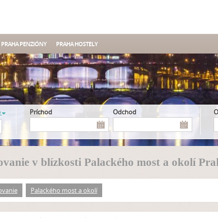
PRAHA PENZIÓNY
PRAHA HOSTELY
e
Príchod
Odchod
vanie v blízkosti Palackého most a okolí Pr
ovanie
Palackého most a okolí