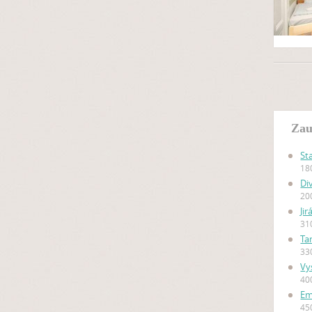
Zau
St
18
Di
20
Ji
31
Ta
33
Vy
40
Em
45