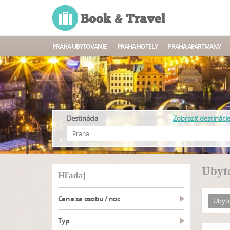
PRAHA UBYTOVANIE
PRAHA HOTELY
PRAHA APARTMANY
Destinácia
Zobraziť destináci
Ubyto
hľadaj
Cena za osobu / noc
Ubyt
typ