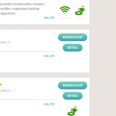
luxusného butikového hotela v
mosféru vojenskej histórie,
repychom.
viac info
REZERVOVAŤ
aha 2 •
DETAIL
viac info
REZERVOVAŤ
raha 2 •
DETAIL
viac info