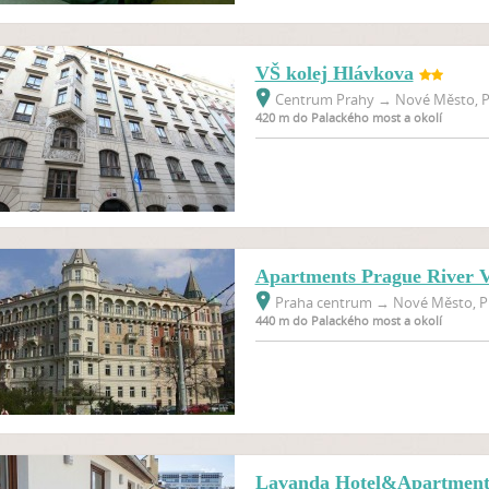
VŠ kolej Hlávkova
Centrum Prahy
→
Nové Město, P
420 m do Palackého most a okolí
Apartments Prague River 
Praha centrum
→
Nové Město, Pr
440 m do Palackého most a okolí
Lavanda Hotel&Apartment