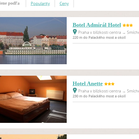
Popularity
Ceny
ene podľa
Botel Admirál Hotel
Praha v blízkosti centra
→
Smícho
220 m do Palackého most a okolí
Hotel Anette
Praha v blízkosti centra
→
Smícho
230 m do Palackého most a okolí