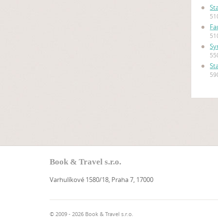
St
51
Fa
51
Sy
55
St
59
Book & Travel s.r.o.
Varhulíkové 1580/18, Praha 7, 17000
© 2009 - 2026 Book & Travel s.r.o.