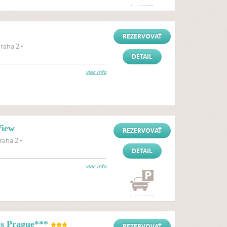
REZERVOVAŤ
raha 2 •
DETAIL
viac info
View
REZERVOVAŤ
aha 2 •
DETAIL
viac info
s Prague***
REZERVOVAŤ