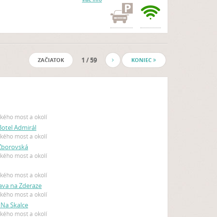
1 / 59
ZAČIATOK
KONIEC
kého most a okolí
otel Admirál
kého most a okolí
Zborovská
kého most a okolí
kého most a okolí
lava na Zderaze
kého most a okolí
a Na Skalce
kého most a okolí