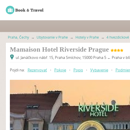
Praha, Čechy
→
Ubytovanie v Prahe
→
Hotely v Prahe
→
4 hvezdickové 
Mamaison Hotel Riverside Prague
ul. Janáčkovo nábř. 15, Praha Smíchov, 15000 Praha 5 ← Praha v blí
Pojdi na:
Rezervovať
•
Pokoje
•
Popis
•
Vybavenie
•
Podmie