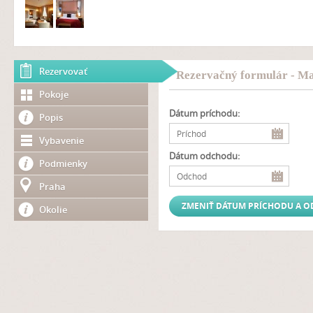
Rezervovať
Rezervačný formulár - Ma
Pokoje
Dátum príchodu:
Popis
Vybavenie
Dátum odchodu:
Podmienky
Praha
Okolie