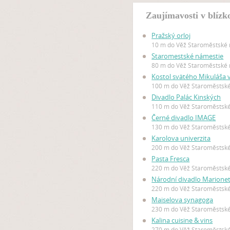
Zaujímavosti v blízk
Pražský orloj
10 m do Věž Staroměstské 
Staromestské námestie
80 m do Věž Staroměstské 
Kostol svätého Mikuláša 
100 m do Věž Staroměstské
Divadlo Palác Kinských
110 m do Věž Staroměstské
Černé divadlo IMAGE
130 m do Věž Staroměstské
Karolova univerzita
200 m do Věž Staroměstské
Pasta Fresca
220 m do Věž Staroměstské
Národní divadlo Marione
220 m do Věž Staroměstské
Maiselova synagoga
230 m do Věž Staroměstské
Kalina cuisine & vins
270 m do Věž Staroměstské