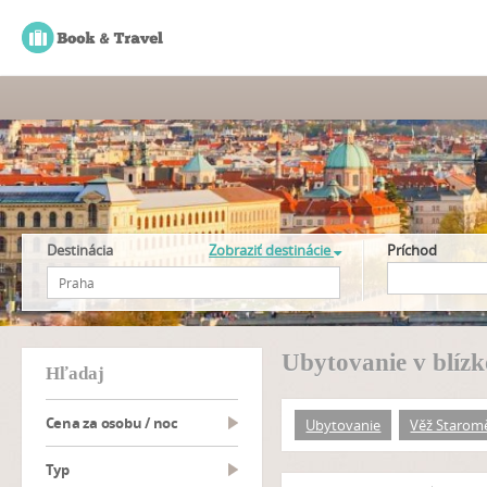
Destinácia
Zobraziť destinácie
Príchod
Ubytovanie v blízk
hľadaj
Cena za osobu / noc
Ubytovanie
Věž Staromě
typ