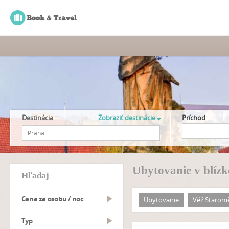
Destinácia
Zobraziť destinácie
Príchod
Ubytovanie v blízk
hľadaj
Cena za osobu / noc
Ubytovanie
Věž Staromě
typ