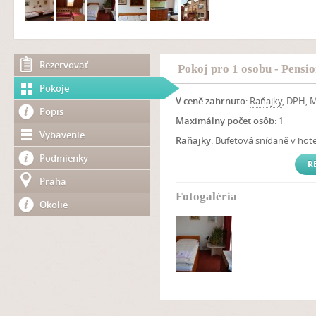
Rezervovať
Pokoj pro 1 osobu - Pensio
Pokoje
V ceně zahrnuto
:
Raňajky
, DPH, 
Popis
Maximálny počet osôb
: 1
Vybavenie
Raňajky
: Bufetová snídaně v hot
Podmienky
R
Praha
Fotogaléria
Okolie