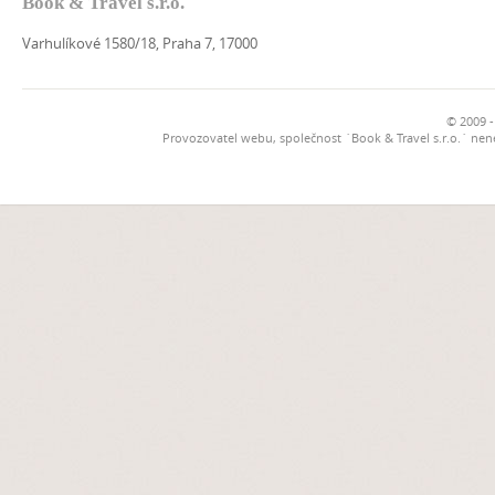
Book & Travel s.r.o.
Varhulíkové 1580/18, Praha 7, 17000
© 2009 -
Provozovatel webu, společnost `Book & Travel s.r.o.` ne