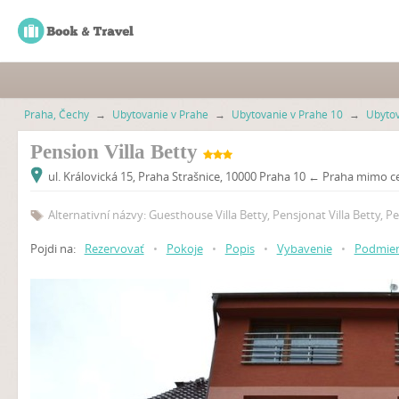
Praha, Čechy
→
Ubytovanie v Prahe
→
Ubytovanie v Prahe 10
→
Ubytov
Pension Villa Betty
ul. Královická 15, Praha Strašnice, 10000 Praha 10 ← Praha mimo 
Alternativní názvy: Guesthouse Villa Betty, Pensjonat Villa Betty, Pe
Pojdi na:
Rezervovať
•
Pokoje
•
Popis
•
Vybavenie
•
Podmie