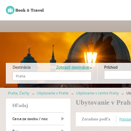
Destinácia
Zobraziť destinácie
Príchod
Praha, Čechy
→
Ubytovanie v Prahe
→
Ubytovanie v centre Prahy
→
Ub
Ubytovanie v Prah
hľadaj
Cena za osobu / noc
Popular
Zoradene podľa