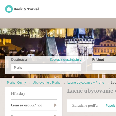
Destinácia
Zobraziť destinácie
Príchod
Praha, Čechy
→
Ubytovanie v Prahe
→
Lacné ubytovanie v Prahe
→
Lac
Lacné ubytovanie 
hľadaj
Cena za osobu / noc
Popular
Zoradene podľa