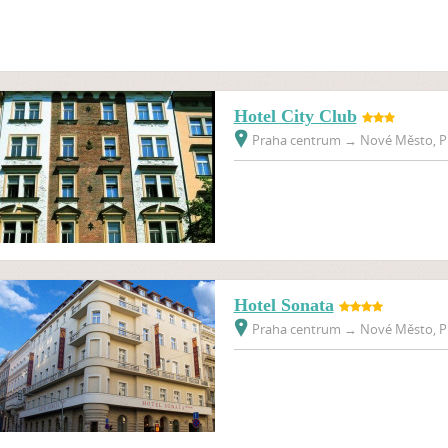
Hotel City Club
Praha centrum
→
Nové Město, Pr
Hotel Sonata
Praha centrum
→
Nové Město, Pr