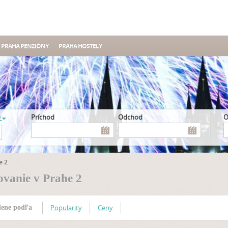
PRAHA PENZIÓNY
PRAHA HOSTELY
e
Príchod
Odchod
e 2
vanie v Prahe 2
Popularity
Ceny
ene podľa