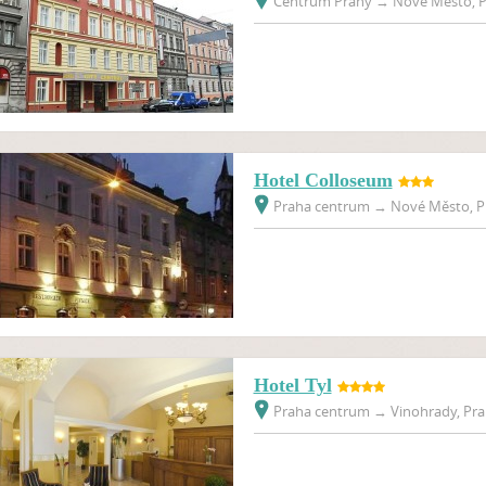
Centrum Prahy
→
Nové Město, P
Hotel Colloseum
Praha centrum
→
Nové Město, Pr
Hotel Tyl
Praha centrum
→
Vinohrady, Pra