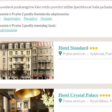
 uvedené podkategórie Vám môžu pomôcť bližšie špecifikovať Vaše požiad
vanie v Prahe 2 podľa štandardu ubytovania:
y
Apartmány
Penzióny
Hostely
anie v Prahe 2 podľa mestskej časti:
 ubytovanie
Hotel Standard
Praha centrum
→
Vyšehrad, Prah
Hotel Crystal Palace
Praha centrum
→
Nové Město, Pr