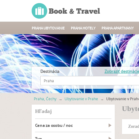
PRAHA UBYTOVANIE
PRAHA HOTELY
PRAHA APARTMANY
Destinácia
Zobraziť destináci
Praha, Čechy
→
Ubytovanie v Prahe
→
Ubytovanie v Prah
Ubyto
hľadaj
Cena za osobu / noc
Zorad
typ