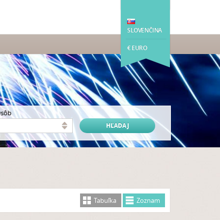
SLOVENČINA
€ EURO
osôb
Tabuľka
Zoznam