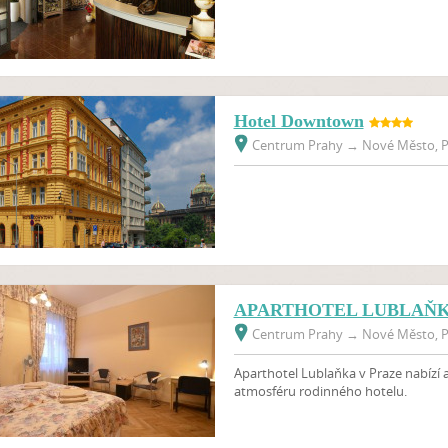
Hotel Downtown
Centrum Prahy
→
Nové Město, P
APARTHOTEL LUBLAŇ
Centrum Prahy
→
Nové Město, P
Aparthotel Lublaňka v Praze nabízí a
atmosféru rodinného hotelu.