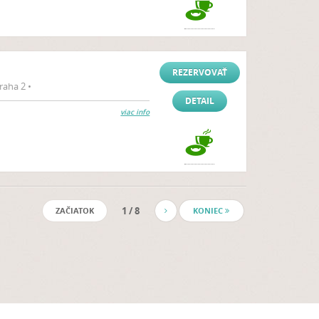
REZERVOVAŤ
aha 2 •
DETAIL
viac info
1 / 8
ZAČIATOK
KONIEC