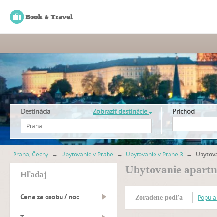
Destinácia
Zobraziť destinácie
Príchod
Praha, Čechy
→
Ubytovanie v Prahe
→
Ubytovanie v Prahe 3
→
Ubytov
Ubytovanie apart
hľadaj
Cena za osobu / noc
Popular
Zoradene podľa