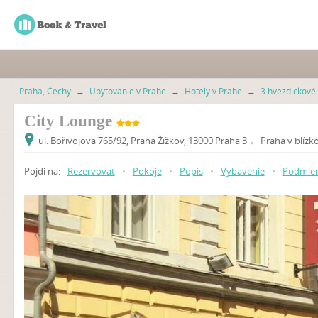
Praha, Čechy
→
Ubytovanie v Prahe
→
Hotely v Prahe
→
3 hvezdickové 
City Lounge
ul. Bořivojova 765/92, Praha Žižkov, 13000 Praha 3 ← Praha v blízko
Pojdi na:
Rezervovať
•
Pokoje
•
Popis
•
Vybavenie
•
Podmie