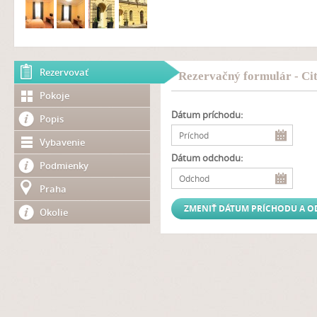
Rezervovať
Rezervačný formulár - Ci
Pokoje
Dátum príchodu:
Popis
Vybavenie
Dátum odchodu:
Podmienky
Praha
Okolie